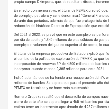
propio campo Dzimpona, que, de resultar exitosos, increme
En el acto conmemorativo, el titular de PEMEX precisó que, p
de complejo petrolero y se le denominará “General Francis
durante dos periodos, además de que fue protagonista de la 
redacción del histórico Decreto de Expropiación que expidi
Del 2021 al 2023, se prevé que en este complejo se perfore
por día de aceite y 1,349 millones de pies cúbicos de gas
complejo el volumen del gas es superior al de aceite, lo cu
El titular de la empresa productiva del Estado explicó que 
el cambio de la política de exploración de PEMEX, ya que l
incorporación de reservas 3P de 4,800 millones de barriles
incorporar cuando menos 2,385 millones para este 2021.
Indicó además que se ha tenido una recuperación del 5% en
millones de barriles. Se espera que para el presente año ést
PEMEX se fortalece y se hace más sustentable.
Romero Oropeza resaltó que el desarrollo de campos nuevos 
cierre de este año se espera llegar a 465 mil barriles por 
estima tener un incremento aproximado de 4,287 millones de