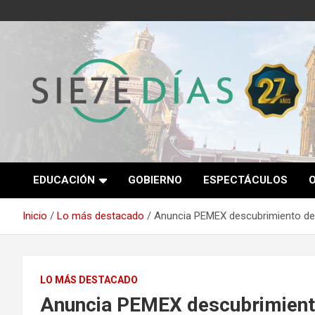
Saltar
al
contenido
Semanario 7 Días
EDUCACIÓN
GOBIERNO
ESPECTÁCULOS
Inicio
Lo más destacado
Anuncia PEMEX descubrimiento de
LO MÁS DESTACADO
Anuncia PEMEX descubrimiento