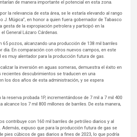
ntarían de manera importante el potencial en esta zona.
or la relevancia de esta área, se le estaría elevando al rango
co J. Múgica”, en honor a quien fuera gobernador de Tabasco
gesta de la expropiación petrolera y participó en la
ó el General Lázaro Cárdenas.
n 65 pozos, alcanzando una producción de 138 mil barriles
 por día. En comparación con otros nuevos campos, en este
al es muy alentador para la producción futura de gas.
focalizar la inversión en aguas someras, demuestra el éxito en
os recientes descubrimientos se traducen en una
 en los dos años de esta administración, y se espera
 la reserva probada 1P, incrementándose de 7 mil a 7 mil 400
a alcance los 7 mil 800 millones de barriles. De esta manera,
contribuye con 160 mil barriles de petróleo diarios y al
día. Además, expuso que para la producción futura de gas se
 pies cúbicos de gas diarios a fines de 2023, lo que podría