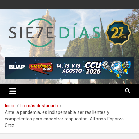
Saltar
al
contenido
Semanario 7 Días
Inicio
Lo más destacado
Ante la pandemia, es indispensable ser resilientes y
competentes para encontrar respuestas: Alfonso Esparza
Ortiz