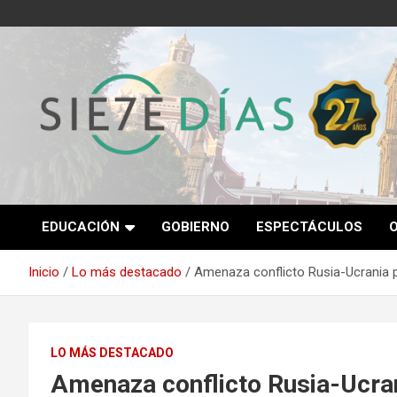
Saltar
al
contenido
Semanario 7 Días
EDUCACIÓN
GOBIERNO
ESPECTÁCULOS
Inicio
Lo más destacado
Amenaza conflicto Rusia-Ucrania p
LO MÁS DESTACADO
Amenaza conflicto Rusia-Ucran