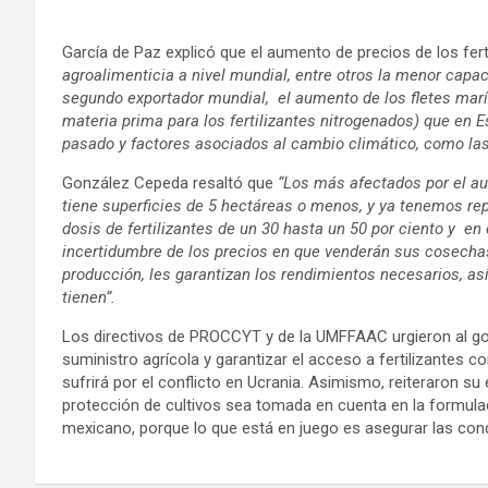
García de Paz explicó que el aumento de precios de los ferti
agroalimenticia a nivel mundial, entre otros la menor capa
segundo exportador mundial, el aumento de los fletes marít
materia prima para los fertilizantes nitrogenados) que en 
pasado y factores asociados al cambio climático, como las
González Cepeda resaltó que
“Los más afectados por el au
tiene superficies de 5 hectáreas o menos, y ya tenemos re
dosis de fertilizantes de un 30 hasta un 50 por ciento y en
incertidumbre de los precios en que venderán sus cosechas 
producción, les garantizan los rendimientos necesarios, así
tienen”.
Los directivos de PROCCYT y de la UMFFAAC urgieron al go
suministro agrícola y garantizar el acceso a fertilizante
sufrirá por el conflicto en Ucrania. Asimismo, reiteraron su 
protección de cultivos sea tomada en cuenta en la formulac
mexicano, porque lo que está en juego es asegurar las condi