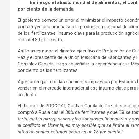
·
En riesgo el abasto mundial de alimentos, el conf
por ciento de la demanda.
El gobierno comete un error al minimizar el impacto econó
constituyen una
amenaza a la producción nacional de alime
de los fertilizantes, insumo clave para la producción agríc
más del 80 por ciento.
Así lo aseguraron el
director ejecutivo de Protección de Cu
Paz y el
presidente de la Unión Mexicana de Fabricantes y
González Cepeda, luego de señalar la dependencia que Méxic
por ciento de los fertilizantes.
Agregaron que, con las sanciones impuestas por Estados U
vender en el mercado internacional ese insumo clave para la
producto.
El director de
PROCCYT,
Cristian García de Paz, destacó qu
compró a Rusia casi el 30% de fertilizantes y que
“
Si se tom
fertilizantes nitrogenados y las sanciones financieras y c
el conflicto en Ucrania, es muy posible que se
limite el sumi
internacionales estiman hasta en un 25 por ciento.”