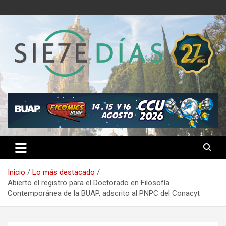
Saltar
al
contenido
Semanario 7 Días
Inicio
Lo más destacado
Abierto el registro para el Doctorado en Filosofía
Contemporánea de la BUAP, adscrito al PNPC del Conacyt