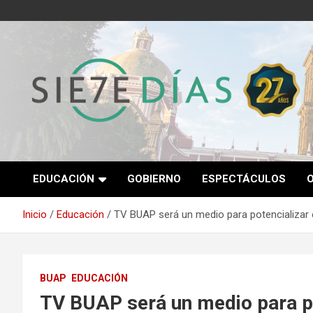
Saltar
al
contenido
Semanario 7 Días
EDUCACIÓN
GOBIERNO
ESPECTÁCULOS
Inicio
Educación
TV BUAP será un medio para potencializar e
BUAP
EDUCACIÓN
TV BUAP será un medio para po