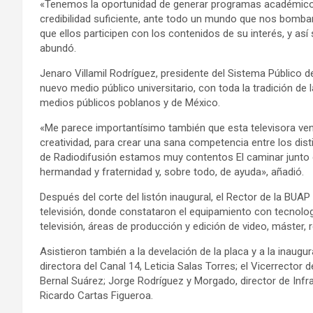
«Tenemos la oportunidad de generar programas académicos,
credibilidad suficiente, ante todo un mundo que nos bomb
que ellos participen con los contenidos de su interés, y as
abundó.
Jenaro Villamil Rodríguez, presidente del Sistema Público d
nuevo medio público universitario, con toda la tradición de
medios públicos poblanos y de México.
«Me parece importantísimo también que esta televisora ven
creatividad, para crear una sana competencia entre los dis
de Radiodifusión estamos muy contentos El caminar junto 
hermandad y fraternidad y, sobre todo, de ayuda», añadió.
Después del corte del listón inaugural, el Rector de la BUAP 
televisión, donde constataron el equipamiento con tecnologí
televisión, áreas de producción y edición de video, máster, 
Asistieron también a la develación de la placa y a la inaugura
directora del Canal 14, Leticia Salas Torres; el Vicerrector 
Bernal Suárez; Jorge Rodríguez y Morgado, director de Infrae
Ricardo Cartas Figueroa.