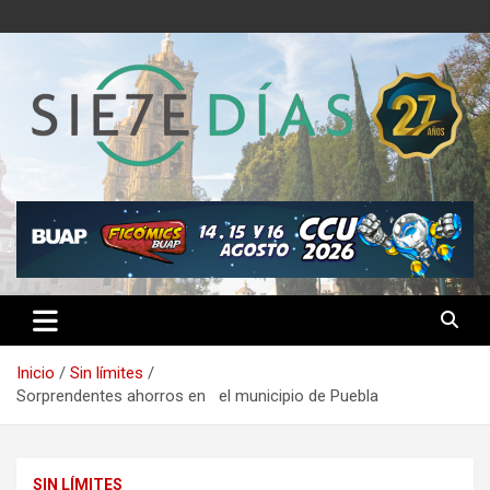
Saltar
al
contenido
Semanario 7 Días
Inicio
Sin límites
Sorprendentes ahorros en el municipio de Puebla
SIN LÍMITES