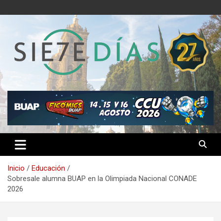
Saltar
al
contenido
Semanario 7 Días
Inicio
Educación
Sobresale alumna BUAP en la Olimpiada Nacional CONADE
2026