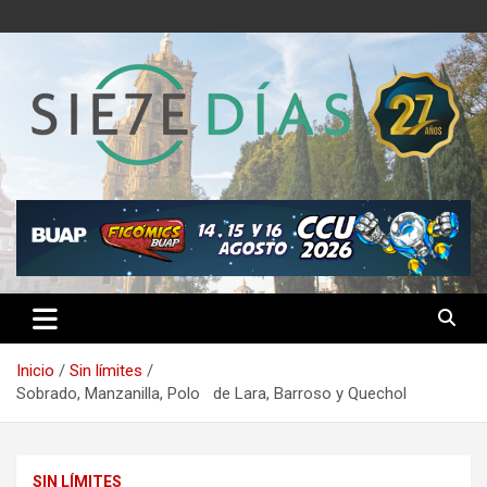
Saltar
al
contenido
Semanario 7 Días
Inicio
Sin límites
Sobrado, Manzanilla, Polo de Lara, Barroso y Quechol
SIN LÍMITES