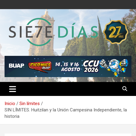
Saltar
al
contenido
Semanario 7 Días
Inicio
Sin límites
SIN LÍMITES. Huitzilan y la Unión Campesina Independiente, la
historia