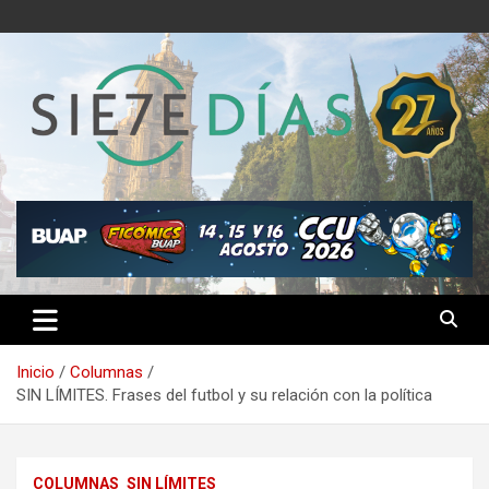
Saltar
al
contenido
Semanario 7 Días
Inicio
Columnas
SIN LÍMITES. Frases del futbol y su relación con la política
COLUMNAS
SIN LÍMITES