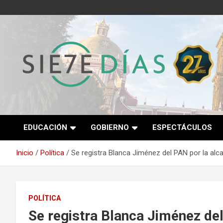
Saltar
al
contenido
Semanario 7 Días
EDUCACIÓN
GOBIERNO
ESPECTÁCULOS
Inicio
Política
Se registra Blanca Jiménez del PAN por la alc
POLÍTICA
Se registra Blanca Jiménez del