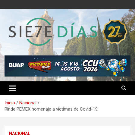
Saltar
al
contenido
Semanario 7 Días
Inicio
Nacional
Rinde PEMEX homenaje a víctimas de Covid-19
NACIONAL