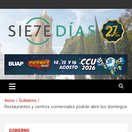
Saltar
al
contenido
Semanario 7 Días
Inicio
Gobierno
Restaurantes y centros comerciales podrán abrir los domingos
GOBIERNO