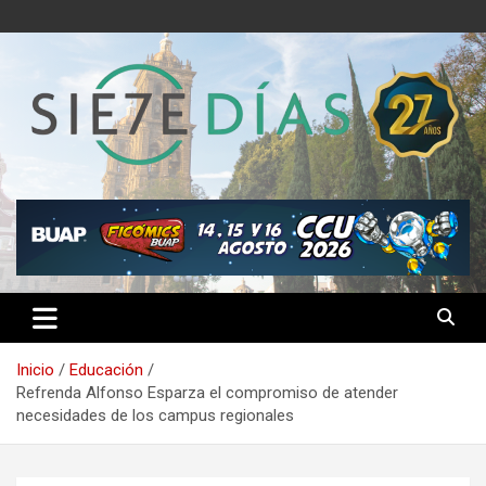
Saltar
al
contenido
Semanario 7 Días
Inicio
Educación
Refrenda Alfonso Esparza el compromiso de atender
necesidades de los campus regionales