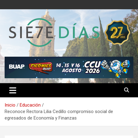
Saltar
al
contenido
Semanario 7 Días
Inicio
Educación
Reconoce Rectora Lilia Cedillo compromiso social de
egresados de Economía y Finanzas