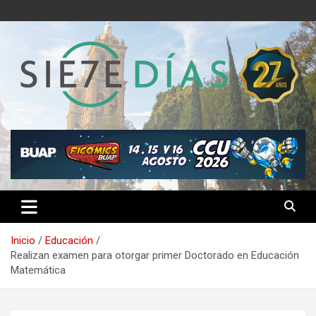
Saltar
al
contenido
Semanario 7 Días
Inicio
Educación
Realizan examen para otorgar primer Doctorado en Educación
Matemática