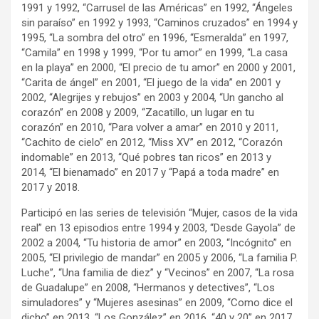
1991 y 1992, “Carrusel de las Américas” en 1992, “Ángeles
sin paraíso” en 1992 y 1993, “Caminos cruzados” en 1994 y
1995, “La sombra del otro” en 1996, “Esmeralda” en 1997,
“Camila” en 1998 y 1999, “Por tu amor” en 1999, “La casa
en la playa” en 2000, “El precio de tu amor” en 2000 y 2001,
“Carita de ángel” en 2001, “El juego de la vida” en 2001 y
2002, “Alegrijes y rebujos” en 2003 y 2004, “Un gancho al
corazón” en 2008 y 2009, “Zacatillo, un lugar en tu
corazón” en 2010, “Para volver a amar” en 2010 y 2011,
“Cachito de cielo” en 2012, “Miss XV” en 2012, “Corazón
indomable” en 2013, “Qué pobres tan ricos” en 2013 y
2014, “El bienamado” en 2017 y “Papá a toda madre” en
2017 y 2018.
Participó en las series de televisión “Mujer, casos de la vida
real” en 13 episodios entre 1994 y 2003, “Desde Gayola” de
2002 a 2004, “Tu historia de amor” en 2003, “Incógnito” en
2005, “El privilegio de mandar” en 2005 y 2006, “La familia P.
Luche”, “Una familia de diez” y “Vecinos” en 2007, “La rosa
de Guadalupe” en 2008, “Hermanos y detectives”, “Los
simuladores” y “Mujeres asesinas” en 2009, “Como dice el
dicho” en 2013, “Los González” en 2016, “40 y 20” en 2017,