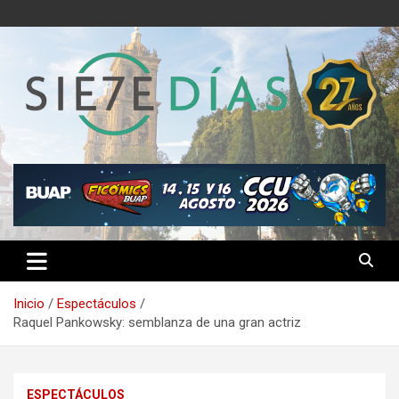
Saltar
al
contenido
Semanario 7 Días
Inicio
Espectáculos
Raquel Pankowsky: semblanza de una gran actriz
ESPECTÁCULOS