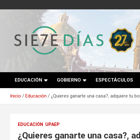
Saltar
al
contenido
Semanario 7 Días
EDUCACIÓN
GOBIERNO
ESPECTÁCULOS
Inicio
Educación
¿Quieres ganarte una casa?, adquiere tu b
EDUCACIÓN
UPAEP
¿Quieres ganarte una casa?, ad