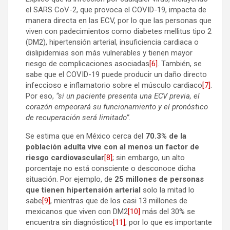
el SARS CoV-2, que provoca el COVID-19, impacta de
manera directa en las ECV, por lo que las personas que
viven con padecimientos como diabetes mellitus tipo 2
(DM2), hipertensión arterial, insuficiencia cardiaca o
dislipidemias son más vulnerables y tienen mayor
riesgo de complicaciones asociadas
[6]
. También, se
sabe que el COVID-19 puede producir un daño directo
infeccioso e inflamatorio sobre el músculo cardiaco
[7]
.
Por eso,
“si un paciente presenta una ECV previa, el
corazón empeorará su funcionamiento y el pronóstico
de recuperación será limitado”.
Se estima que en México cerca del
70.3% de la
población adulta vive con al menos un factor de
riesgo cardiovascular
[8]
; sin embargo, un alto
porcentaje no está consciente o desconoce dicha
situación. Por ejemplo, de
25 millones
de personas
que tienen hipertensión arterial
solo la mitad lo
sabe
[9]
, mientras que de los casi 13 millones de
mexicanos que viven con DM2
[10]
más del 30% se
encuentra sin diagnóstico
[11]
, por lo que es importante