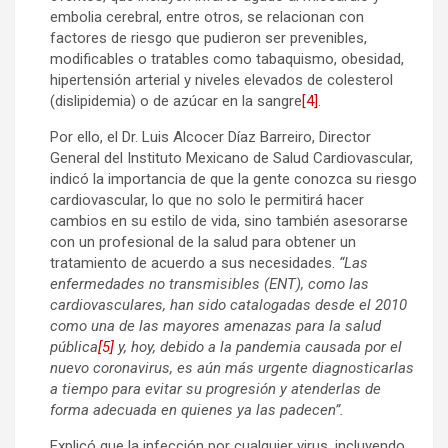
embolia cerebral, entre otros, se relacionan con
factores de riesgo que pudieron ser prevenibles,
modificables o tratables como tabaquismo, obesidad,
hipertensión arterial y niveles elevados de colesterol
(dislipidemia) o de azúcar en la sangre
[4]
.
Por ello, el Dr. Luis Alcocer Díaz Barreiro, Director
General del Instituto Mexicano de Salud Cardiovascular,
indicó la importancia de que la gente conozca su riesgo
cardiovascular, lo que no solo le permitirá hacer
cambios en su estilo de vida, sino también asesorarse
con un profesional de la salud para obtener un
tratamiento de acuerdo a sus necesidades.
“Las
enfermedades no transmisibles (ENT), como las
cardiovasculares, han sido catalogadas desde el 2010
como una de las mayores amenazas para la salud
pública
[5]
y, hoy, debido a la pandemia causada por el
nuevo coronavirus, es aún más urgente diagnosticarlas
a tiempo para evitar su progresión y atenderlas de
forma adecuada en quienes ya las padecen”.
Explicó que la infección por cualquier virus, incluyendo