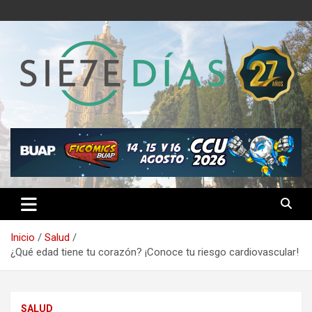
Saltar
al
contenido
Semanario 7 Días
Inicio
Salud
¿Qué edad tiene tu corazón? ¡Conoce tu riesgo cardiovascular!
SALUD