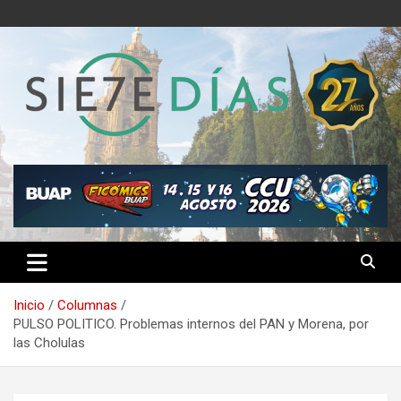
Saltar
al
contenido
Semanario 7 Días
Inicio
Columnas
PULSO POLITICO. Problemas internos del PAN y Morena, por
las Cholulas