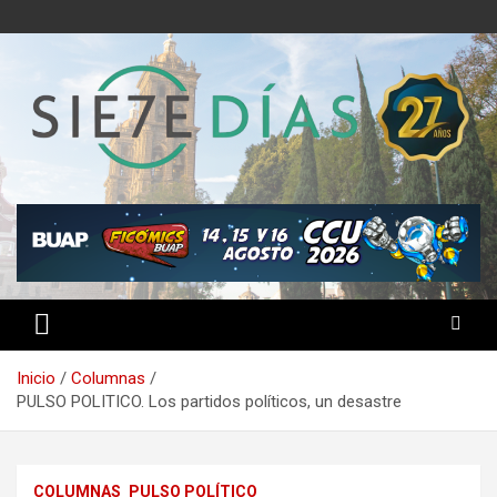
Saltar
al
contenido
Semanario 7 Días
Inicio
Columnas
PULSO POLITICO. Los partidos políticos, un desastre
COLUMNAS
PULSO POLÍTICO