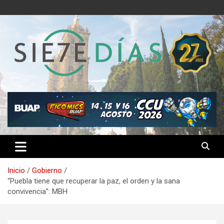
Saltar
al
contenido
Semanario 7 Días
Inicio
Gobierno
“Puebla tiene que recuperar la paz, el orden y la sana
convivencia”: MBH