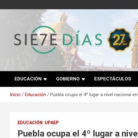
Saltar
al
contenido
Semanario 7 Días
EDUCACIÓN
GOBIERNO
ESPECTÁCULOS
Inicio
Educación
Puebla ocupa el 4º lugar a nivel nacional e
EDUCACIÓN
UPAEP
Puebla ocupa el 4º lugar a niv