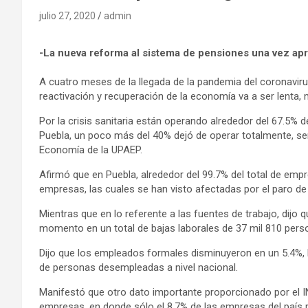
julio 27, 2020
admin
-La nueva reforma al sistema de pensiones una vez apr
A cuatro meses de la llegada de la pandemia del coronaviru
reactivación y recuperación de la economía va a ser lenta, 
Por la crisis sanitaria están operando alrededor del 67.5% 
Puebla, un poco más del 40% dejó de operar totalmente, señ
Economía de la UPAEP.
Afirmó que en Puebla, alrededor del 99.7% del total de em
empresas, las cuales se han visto afectadas por el paro de
Mientras que en lo referente a las fuentes de trabajo, dij
momento en un total de bajas laborales de 37 mil 810 per
Dijo que los empleados formales disminuyeron en un 5.4%, 
de personas desempleadas a nivel nacional.
Manifestó que otro dato importante proporcionado por el IN
empresas, en donde sólo el 8.7% de las empresas del país re