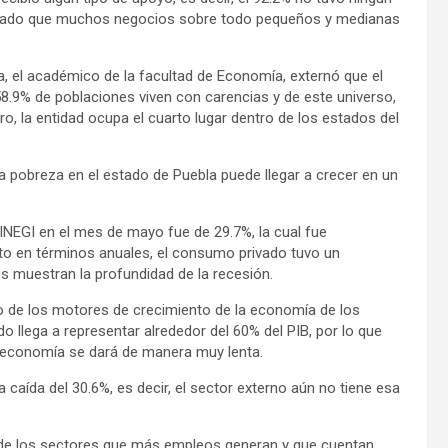
ovocado que muchos negocios sobre todo pequeños y medianas
a, el académico de la facultad de Economía, externó que el
8.9% de poblaciones viven con carencias y de este universo,
ro, la entidad ocupa el cuarto lugar dentro de los estados del
a pobreza en el estado de Puebla puede llegar a crecer en un
 INEGI en el mes de mayo fue de 29.7%, la cual fue
ento en términos anuales, el consumo privado tuvo un
s muestran la profundidad de la recesión.
no de los motores de crecimiento de la economía de los
 llega a representar alrededor del 60% del PIB, por lo que
a economía se dará de manera muy lenta.
caída del 30.6%, es decir, el sector externo aún no tiene esa
o de los sectores que más empleos generan y que cuentan