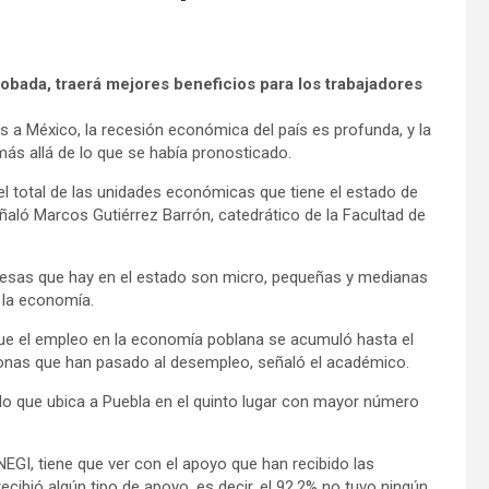
obada, traerá mejores beneficios para los trabajadores
s a México, la recesión económica del país es profunda, y la
más allá de lo que se había pronosticado.
del total de las unidades económicas que tiene el estado de
aló Marcos Gutiérrez Barrón, catedrático de la Facultad de
presas que hay en el estado son micro, pequeñas y medianas
 la economía.
o que el empleo en la economía poblana se acumuló hasta el
sonas que han pasado al desempleo, señaló el académico.
lo que ubica a Puebla en el quinto lugar con mayor número
EGI, tiene que ver con el apoyo que han recibido las
cibió algún tipo de apoyo, es decir, el 92.2% no tuvo ningún