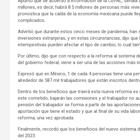
Apuntó que de acuerdo a información de la CEPAL, señala q
millones, es decir, habrá 8.5 millones de personas más viv
pronostica que la caída de la economía mexicana puede lleg
complicados.
Advirtió que durante estos cinco meses de pandemia, han sa
inversiones extranjeras, y en estas circunstancias, dijo que 
intempestivas pueden afectar el tipo de cambio, lo cual tam
Por último, dijo que con respecto a la reforma al sistema 
del gobierno federal, viene a ser una de las acciones más i
Expresó que en México, 1 de cada 4 personas tiene una pens
alrededor de 587 mil trabajadores que están inscritos dentro
Dentro de los beneficios que traerá esta nueva reforma es
este cometido; bajarán las comisiones y el trabajador no a
pensión del trabajador se forma a partir de las aportaciones
aportación que tiene el estado y que al final de su vida lab
reforma, una vez aprobada.
Finalmente, recordó que los beneficios del nuevo sistema d
del 2023.