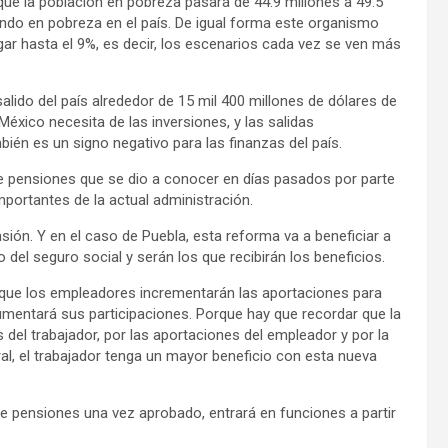
ue la población en pobreza pasará de 44.9 millones a 49.5
iendo en pobreza en el país. De igual forma este organismo
ar hasta el 9%, es decir, los escenarios cada vez se ven más
lido del país alrededor de 15 mil 400 millones de dólares de
México necesita de las inversiones, y las salidas
bién es un signo negativo para las finanzas del país.
de pensiones que se dio a conocer en días pasados por parte
mportantes de la actual administración.
ión. Y en el caso de Puebla, esta reforma va a beneficiar a
 del seguro social y serán los que recibirán los beneficios.
 que los empleadores incrementarán las aportaciones para
umentará sus participaciones. Porque hay que recordar que la
 del trabajador, por las aportaciones del empleador y por la
oral, el trabajador tenga un mayor beneficio con esta nueva
e pensiones una vez aprobado, entrará en funciones a partir