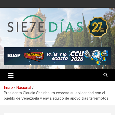
Saltar
al
contenido
Semanario 7 Días
Inicio
Nacional
Presidenta Claudia Sheinbaum expresa su solidaridad con el
pueblo de Venezuela y envía equipo de apoyo tras terremotos