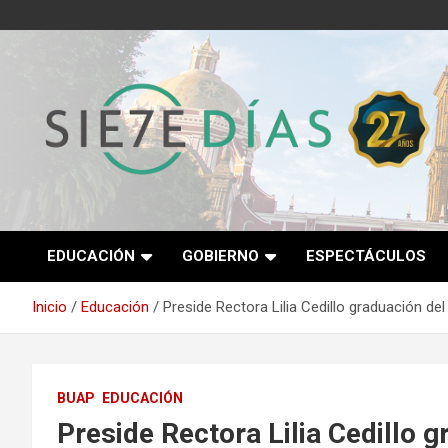
Saltar
al
contenido
Semanario 7 Días
EDUCACIÓN
GOBIERNO
ESPECTÁCULOS
Inicio
Educación
Preside Rectora Lilia Cedillo graduación del
BUAP
EDUCACIÓN
Preside Rectora Lilia Cedillo g