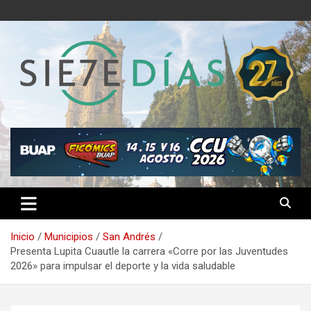
Saltar
al
contenido
Semanario 7 Días
Inicio
Municipios
San Andrés
Presenta Lupita Cuautle la carrera «Corre por las Juventudes
2026» para impulsar el deporte y la vida saludable