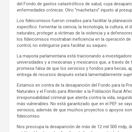
del Fondo de gastos catastróficos de salud, cuya desapari
enfermedades crónicas. Otro “machetazo” injusto al presup
Los fideicomisos fueron creados para facilitar la planeació
específico: fomentar la ciencia, la tecnología, la cultura, 
naturales, proteger a víctimas de la violencia y a defenso
los fideicomisos mostraban ineficiencia en la operación d
control, no extinguirse para facilitar su saqueo.
La mayoría parlamentaria está traicionando a investigadores
universidades y a mexicanas y mexicanos que, a través de 
promesa falsa de que los servicios y fondos para becas, ap
entrega de recursos después estará
lamentablemente
suje
Estamos en contra de la desaparición del Fondo para la Pr
Naturales y el Fondo para Atender a la Población Rural Af
irresponsabilidad criminal que atenta contra la vida, segur
más vulnerables. No está garantizado que en el PEF se vaya
servicios, además de que muchos proyectos o apoyos son p
fideicomiso.
Nos preocupa la desaparición de más de 12 mil 500 mdp, del