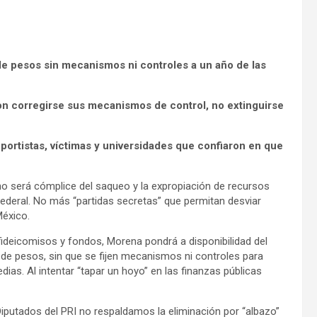
de pesos sin mecanismos ni controles a un año de las
ron corregirse sus mecanismos de control, no extinguirse
deportistas, víctimas y universidades que confiaron en que
no ser
á cómplice del saqueo y la expropiación de recursos
federal. No más “
partidas secretas
” que permitan desviar
Mé
xico.
fideicomisos y fondos, Morena pondrá a disponibilidad del
 de pesos, sin que se fijen mecanismos ni controles para
ias. Al intentar “tapar un hoyo” en las finanzas públicas
Diputados del PRI no respaldamos la eliminación por “albazo”