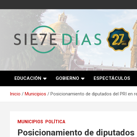
Saltar
al
contenido
Semanario 7 Días
EDUCACIÓN
GOBIERNO
ESPECTÁCULOS
Inicio
Municipios
Posicionamiento de diputados del PRI en re
MUNICIPIOS
POLÍTICA
Posicionamiento de diputados d