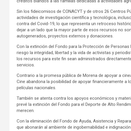
créditos blandos a las familias dedicadas a actividades ag
Sin los fideicomisos de CONACYT y de otros 26 Centros Públ
actividades de investigación científica y tecnológica, incl
contra del Covid-19, lo que representa un retroceso históric
dejar a un lado que la mayor parte de esos recursos no so
autogenerados, proyectos externos y donaciones.
Con la extinción del Fondo para la Protección de Persona
riesgo la integridad, libertad y la vida de activistas y pe
los recursos para este fin sean administrados directamente
servicios.
Contrario a la promesa pública de Morena de apoyar a cinea
Cine abandona la posibilidad de apoyar financieramente a l
pelí
culas nacionales.
También se atenta contra los apoyos económicos y materia
prevé la extinción del Fondo para el Deporte de Alto Rendim
merecen.
Con la eliminación del Fondo de Ayuda, Asistencia y Repara
que abonarán al ambiente de ingobernabilidad e indignació