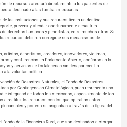
ción de recursos afectará directamente a los pacientes de
uesto destinado a las familias mexicanas.
n de las instituciones y sus recursos tienen un destino
el deporte, prevenir y atender oportunamente desastres
res de derechos humanos y periodistas, entre muchos otros. Si
e los recursos debieron corregirse sus mecanismos de
, artistas, deportistas, creadores, innovadores, víctimas,
foros y conferencias en Parlamento Abierto, confiaron en la
oyos y servicios se fortalecerí
an sin desaparecer. La
ta a la voluntad política.
evención de Desastres Naturales, el Fondo de Desastres
ectada por Contingencias Climatológicas, pues representa una
idad e integridad de todos los mexicanos, especialmente de los
n a restituir los recursos con los que operaban estos
lurianuales y por eso se asignaban a travé
s de la figura del
 fondo de la Financiera Rural, que son destinados a otorgar