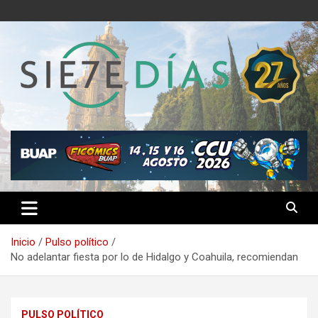
Saltar
al
contenido
Semanario 7 Días
Inicio
Pulso político
No adelantar fiesta por lo de Hidalgo y Coahuila, recomiendan
PULSO POLÍTICO