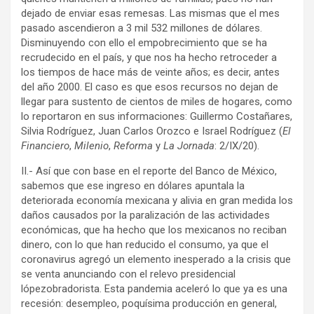
dejado de enviar esas remesas. Las mismas que el mes
pasado ascendieron a 3 mil 532 millones de dólares.
Disminuyendo con ello el empobrecimiento que se ha
recrudecido en el país, y que nos ha hecho retroceder a
los tiempos de hace más de veinte años; es decir, antes
del año 2000. El caso es que esos recursos no dejan de
llegar para sustento de cientos de miles de hogares, como
lo reportaron en sus informaciones: Guillermo Costañares,
Silvia Rodríguez, Juan Carlos Orozco e Israel Rodríguez (
El
Financiero
,
Milenio
,
Reforma
y
La Jornada
: 2/IX/20).
II.- Así que con base en el reporte del Banco de México,
sabemos que ese ingreso en dólares apuntala la
deteriorada economía mexicana y alivia en gran medida los
daños causados por la paralización de las actividades
económicas, que ha hecho que los mexicanos no reciban
dinero, con lo que han reducido el consumo, ya que el
coronavirus agregó un elemento inesperado a la crisis que
se venta anunciando con el relevo presidencial
lópezobradorista. Esta pandemia aceleró lo que ya es una
recesión: desempleo, poquísima producción en general,