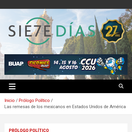
Saltar
al
contenido
Semanario 7 Días
Inicio
Prólogo Político
Las remesas de los mexicanos en Estados Unidos de América
PRÓLOGO POLÍTICO