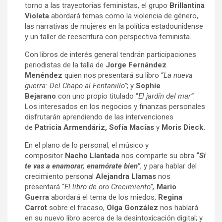
torno a las trayectorias feministas, el grupo
Brillantina
Violeta
abordará temas como la violencia de género,
las narrativas de mujeres en la política estadounidense
y un taller de reescritura con perspectiva feminista.
Con libros de interés general tendrán participaciones
periodistas de la talla de
Jorge Fernández
Menéndez
quien nos presentará su libro “
La nueva
guerra: Del Chapo al Fentanillo”
; y
Sophie
Bejarano
con uno propio titulado “
El jardín del mar”
.
Los interesados en los negocios y finanzas personales
disfrutarán aprendiendo de las intervenciones
de
Patricia Armendáriz, Sofía Macías
y
Moris Dieck.
En el plano de lo personal, el músico y
compositor
Nacho Llantada
nos comparte su obra
“
Si
te vas a enamorar, enamórate bien”
, y para hablar del
crecimiento personal
Alejandra Llamas
nos
presentará “
El libro de oro Crecimiento”
,
Mario
Guerra
abordará el tema de los miedos,
Regina
Carrot
sobre el fracaso,
Olga González
nos hablará
en su nuevo libro acerca de la desintoxicación digital; y