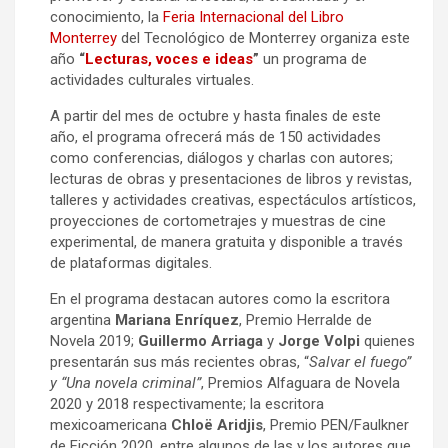
conocimiento, la
Feria Internacional del Libro
Monterrey
del Tecnológico de Monterrey organiza este
año
“
Lecturas, voces e ideas
”
un programa de
actividades culturales virtuales.
A partir del mes de octubre y hasta finales de este
año, el programa ofrecerá más de 150 actividades
como conferencias, diálogos y charlas con autores;
lecturas de obras y presentaciones de libros y revistas,
talleres y actividades creativas, espectáculos artísticos,
proyecciones de cortometrajes y muestras de cine
experimental, de manera gratuita y disponible a través
de plataformas digitales.
En el programa destacan autores como
la escritora
argentina
Mariana Enríquez
, Premio Herralde de
Novela 2019;
Guillermo Arriaga
y
Jorge Volpi
quienes
presentarán sus más recientes obras, “
Salvar el fuego”
y “Una novela criminal”
, Premios Alfaguara de Novela
2020 y 2018 respectivamente; la escritora
mexicoamericana
Chloë Aridjis
, Premio PEN/Faulkner
de Ficción 2020, entre algunos de las y los autores que