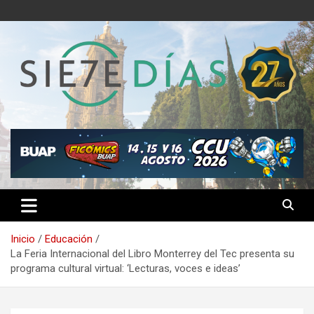
Saltar
al
contenido
Semanario 7 Días
Inicio
Educación
La Feria Internacional del Libro Monterrey del Tec presenta su
programa cultural virtual: ‘Lecturas, voces e ideas’