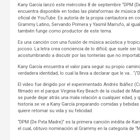
Kany García lanzó este miércoles 8 de septiembre “DPM (De
encuentra disponible en todas las plataformas de música dig
oficial de YouTube. Es autoría de la propia cantautora en
Grammy Latino, Servando Primera y Yasmil Marrufo, al igual
también funge como productor de este tema.
Es una canción con una fusión de música acústica y tropic
jocoso. La letra crea conciencia de lo difícil, que suele ser 
acostumbrando a discutir por las tonterías que no importaban
Kany García encuentra el valor para seguir su propio camin
verdadera identidad, lo cual la lleva a declarar que le va… “¡”
El video fue dirigido por el experimentado Andrés Ibáñez (C
filmado en el parque Virginia Key Beach de la ciudad de Mia
se puede dejar atrás una mala relación a cualquier edad, y
historia se ve a Kany García preparando comidas y bebidas d
quiere retomar su vida y su felicidad.
“DPM (De Pxta Madre)” es la primera canción inédita de Ka
el cual, obtuvo nominación al Grammy en la categoría de “