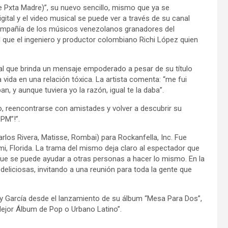
 Pxta Madre)”, su nuevo sencillo, mismo que ya se
ital y el video musical se puede ver a través de su canal
 compañía de los músicos venezolanos granadores del
 que el ingeniero y productor colombiano Richi López quien
al que brinda un mensaje empoderado a pesar de su título
la vida en una relación tóxica. La artista comenta: “me fui
, y aunque tuviera yo la razón, igual te la daba”.
o, reencontrarse con amistades y volver a descubrir su
DPM”!”.
arlos Rivera, Matisse, Rombai) para Rockanfella, Inc. Fue
mi, Florida. La trama del mismo deja claro al espectador que
 que se puede ayudar a otras personas a hacer lo mismo. En la
eliciosas, invitando a una reunión para toda la gente que
ny García desde el lanzamiento de su álbum “Mesa Para Dos”,
Mejor Álbum de Pop o Urbano Latino”.