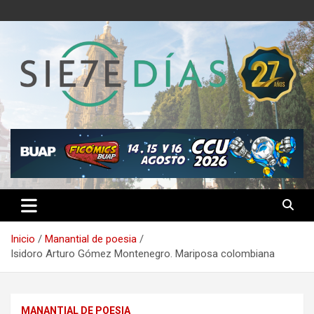
Saltar
al
contenido
Semanario 7 Días
Inicio
Manantial de poesia
Isidoro Arturo Gómez Montenegro. Mariposa colombiana
MANANTIAL DE POESIA