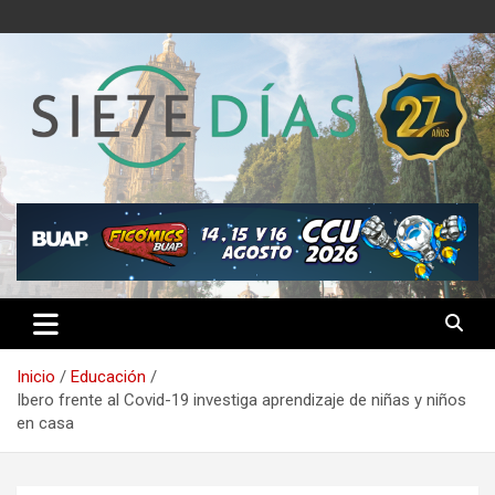
Saltar
al
contenido
Semanario 7 Días
Inicio
Educación
Ibero frente al Covid-19 investiga aprendizaje de niñas y niños
en casa