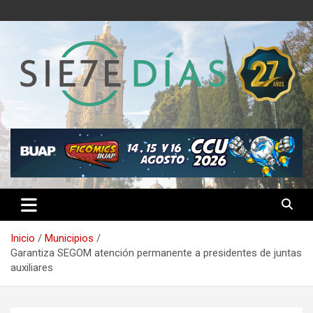
Saltar
al
contenido
Semanario 7 Días
Inicio
Municipios
Garantiza SEGOM atención permanente a presidentes de juntas
auxiliares