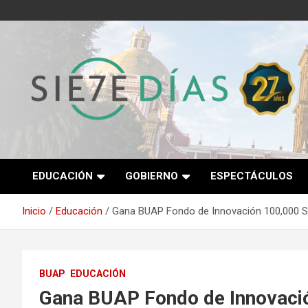
Saltar
al
contenido
Semanario 7 Días
EDUCACIÓN
GOBIERNO
ESPECTÁCULOS
Inicio
Educación
Gana BUAP Fondo de Innovación 100,000 St
BUAP
EDUCACIÓN
Gana BUAP Fondo de Innovació