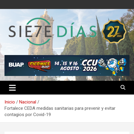
Saltar
al
contenido
Semanario 7 Días
Inicio
Nacional
Fortalece CEDA medidas sanitarias para prevenir y evitar
contagios por Covid-19