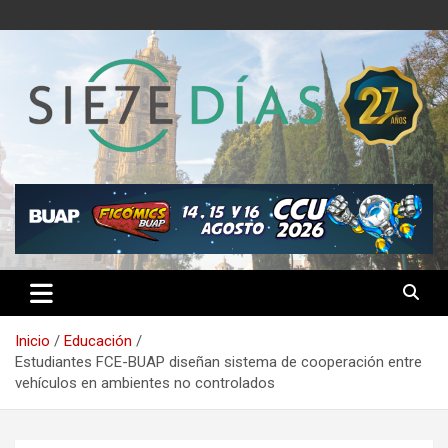
Saltar
al
contenido
Semanario 7 Días
Inicio
Educación
Estudiantes FCE-BUAP diseñan sistema de cooperación entre
vehículos en ambientes no controlados