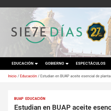
Saltar
al
contenido
Semanario 7 Días
EDUCACIÓN
GOBIERNO
ESPECTÁCULOS
Inicio
Educación
Estudian en BUAP aceite esencial de planta
BUAP
EDUCACIÓN
Estudian en BUAP aceite esen