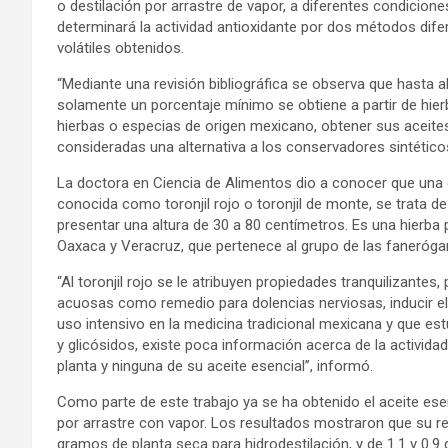
o destilación por arrastre de vapor, a diferentes condiciones
determinará la actividad antioxidante por dos métodos dif
volátiles obtenidos.
“Mediante una revisión bibliográfica se observa que hasta a
solamente un porcentaje mínimo se obtiene a partir de hier
hierbas o especias de origen mexicano, obtener sus aceites
consideradas una alternativa a los conservadores sintétic
La doctora en Ciencia de Alimentos dio a conocer que una d
conocida como toronjil rojo o toronjil de monte, se trata d
presentar una altura de 30 a 80 centímetros. Es una hierba
Oaxaca y Veracruz, que pertenece al grupo de las fanerógam
“Al toronjil rojo se le atribuyen propiedades tranquilizante
acuosas como remedio para dolencias nerviosas, inducir e
uso intensivo en la medicina tradicional mexicana y que est
y glicósidos, existe poca información acerca de la activida
planta y ninguna de su aceite esencial”, informó.
Como parte de este trabajo ya se ha obtenido el aceite esenc
por arrastre con vapor. Los resultados mostraron que su re
gramos de planta seca para hidrodestilación, y de 1.1 y 0.