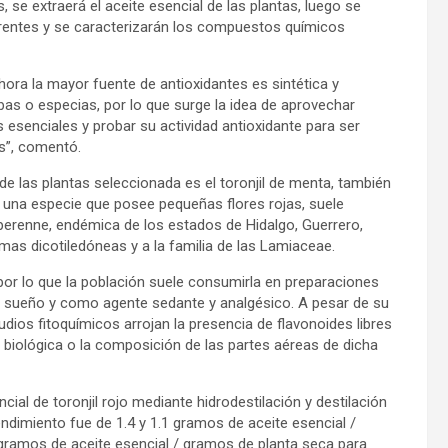
, se extraerá el aceite esencial de las plantas, luego se
erentes y se caracterizarán los compuestos químicos
hora la mayor fuente de antioxidantes es sintética y
bas o especias, por lo que surge la idea de aprovechar
 esenciales y probar su actividad antioxidante para ser
os”, comentó.
e las plantas seleccionada es el toronjil de menta, también
e una especie que posee pequeñas flores rojas, suele
 perenne, endémica de los estados de Hidalgo, Guerrero,
as dicotiledóneas y a la familia de las Lamiaceae.
s, por lo que la población suele consumirla en preparaciones
l sueño y como agente sedante y analgésico. A pesar de su
udios fitoquímicos arrojan la presencia de flavonoides libres
d biológica o la composición de las partes aéreas de dicha
ial de toronjil rojo mediante hidrodestilación y destilación
ndimiento fue de 1.4 y 1.1 gramos de aceite esencial /
9 gramos de aceite esencial / gramos de planta seca para