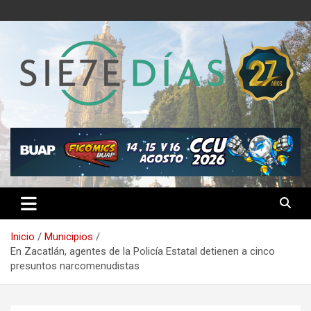
Saltar
al
contenido
Semanario 7 Días
Inicio
Municipios
En Zacatlán, agentes de la Policía Estatal detienen a cinco
presuntos narcomenudistas