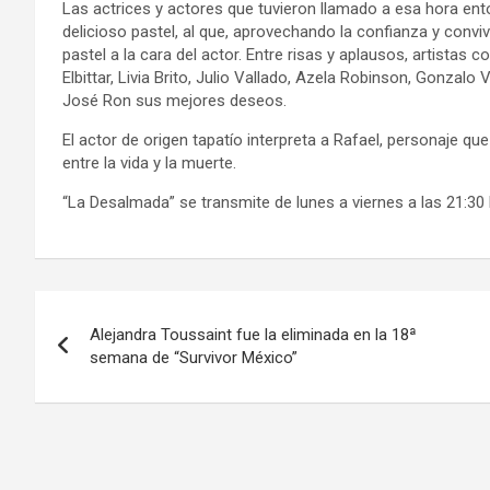
Las actrices y actores que tuvieron llamado a esa hora ento
delicioso pastel, al que, aprovechando la confianza y conv
pastel a la cara del actor. Entre risas y aplausos, artista
Elbittar, Livia Brito, Julio Vallado, Azela Robinson, Gonzal
José Ron sus mejores deseos.
El actor de origen tapatío interpreta a Rafael, personaje 
entre la vida y la muerte.
“La Desalmada” se transmite de lunes a viernes a las 21:30 h
Navegación
Alejandra Toussaint fue la eliminada en la 18ª
de
semana de “Survivor México”
entradas