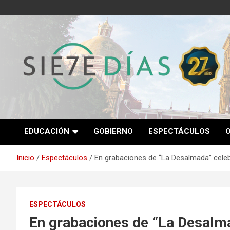
Saltar
al
contenido
Semanario 7 Días
EDUCACIÓN
GOBIERNO
ESPECTÁCULOS
Inicio
Espectáculos
En grabaciones de “La Desalmada” cel
ESPECTÁCULOS
En grabaciones de “La Desalm