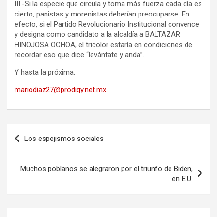
III.-Si la especie que circula y toma más fuerza cada día es
cierto, panistas y morenistas deberían preocuparse. En
efecto, si el Partido Revolucionario Institucional convence
y designa como candidato a la alcaldía a BALTAZAR
HINOJOSA OCHOA, el tricolor estaría en condiciones de
recordar eso que dice “levántate y anda”.
Y hasta la próxima.
mariodiaz27@prodigy.net.mx
Navegación
Los espejismos sociales
de
entradas
Muchos poblanos se alegraron por el triunfo de Biden,
en E.U.