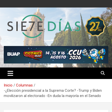
Saltar
al
contenido
Semanario 7 Días
Inicio
Columnas
-¿Elección presidencial a la Suprema Corte? -Trump y Biden
movilizaron al electorado -En duda la mayoría en el Senado