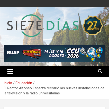
Saltar
al
contenido
Semanario 7 Días
Inicio
Educación
El Rector Alfonso Esparza recorrió las nuevas instalaciones de
la televisión y la radio universitarias