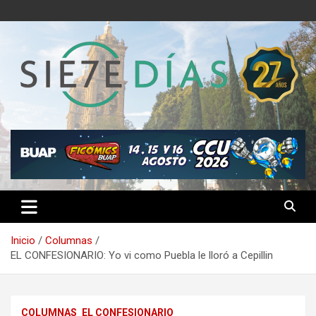
Saltar
al
contenido
Semanario 7 Días
Inicio
Columnas
EL CONFESIONARIO: Yo vi como Puebla le lloró a Cepillin
COLUMNAS
EL CONFESIONARIO