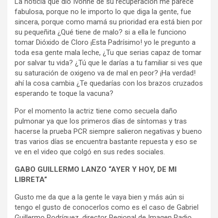
La noticia que dio Ivonne de su recuperación me parece
fabulosa, porque no le importo lo que diga la gente, fue
sincera, porque como mamá su prioridad era está bien por
su pequeñita ¿Qué tiene de malo? si a ella le funciono
tomar Dióxido de Cloro ¡Esta Padrísimo! yo le pregunto a
toda esa gente mala leche, ¿Tu que serias capaz de tomar
por salvar tu vida? ¿Tú que le darías a tu familiar si ves que
su saturación de oxigeno va de mal en peor? ¡Ha verdad!
ahí la cosa cambia ¿Te quedarías con los brazos cruzados
esperando te toque la vacuna?
Por el momento la actriz tiene como secuela daño
pulmonar ya que los primeros días de síntomas y tras
hacerse la prueba PCR siempre salieron negativas y bueno
tras varios días se encuentra bastante repuesta y eso se
ve en el video que colgó en sus redes sociales.
GABO GUILLERMO LANZO “AYER Y HOY, DE MI
LIBRETA”
Gusto me da que a la gente le vaya bien y más aún si
tengo el gusto de conocerlos como es el caso de Gabriel
Guillermo Rodríguez, director Regional de Imagen Radio