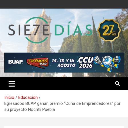
Saltar
al
contenido
Semanario 7 Días
Inicio
Educación
Egresados BUAP ganan premio “Cuna de Emprendedores” por
su proyecto Nochtli Puebla