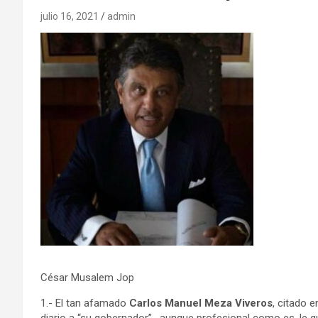
julio 16, 2021
admin
César Musalem Jop
1.- El tan afamado
Carlos Manuel Meza Viveros
, citado 
diario a “su gobernador”, aunque profesional como es, le 