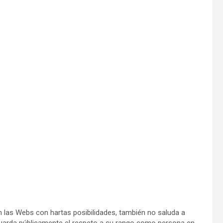
en las Webs con hartas posibilidades, también no saluda a
guarda públicamente el respeto a su rango como persona en