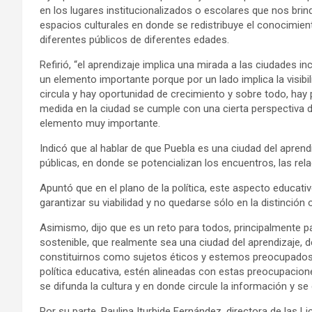
en los lugares institucionalizados o escolares que nos bri
espacios culturales en donde se redistribuye el conocimien
diferentes públicos de diferentes edades.
Refirió, “el aprendizaje implica una mirada a las ciudades in
un elemento importante porque por un lado implica la visib
circula y hay oportunidad de crecimiento y sobre todo, hay p
medida en la ciudad se cumple con una cierta perspectiva de
elemento muy importante.
Indicó que al hablar de que Puebla es una ciudad del aprend
públicas, en donde se potencializan los encuentros, las rela
Apuntó que en el plano de la política, este aspecto educati
garantizar su viabilidad y no quedarse sólo en la distinci
Asimismo, dijo que es un reto para todos, principalmente pa
sostenible, que realmente sea una ciudad del aprendizaje, 
constituirnos como sujetos éticos y estemos preocupados po
política educativa, estén alineadas con estas preocupacio
se difunda la cultura y en donde circule la información y se
Por su parte, Paulina Iturbide Fernández, directora de las