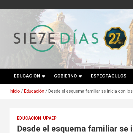
Saltar
al
contenido
Semanario 7 Días
EDUCACIÓN
GOBIERNO
ESPECTÁCULOS
Inicio
Educación
Desde el esquema familiar se inicia con lo
EDUCACIÓN
UPAEP
Desde el esquema familiar se i