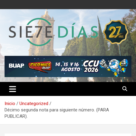
Saltar
al
contenido
Semanario 7 Días
Inicio
Uncategorized
Décimo segunda nota para siguiente número. (PARA
PUBLICAR).