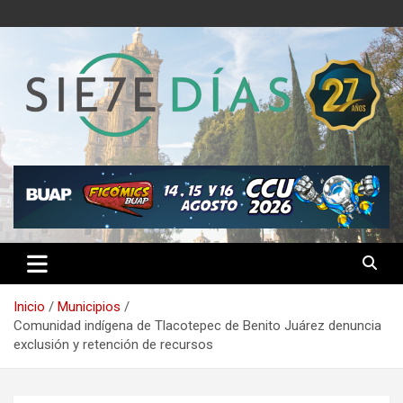
Saltar
al
contenido
Semanario 7 Días
Inicio
Municipios
Comunidad indígena de Tlacotepec de Benito Juárez denuncia
exclusión y retención de recursos