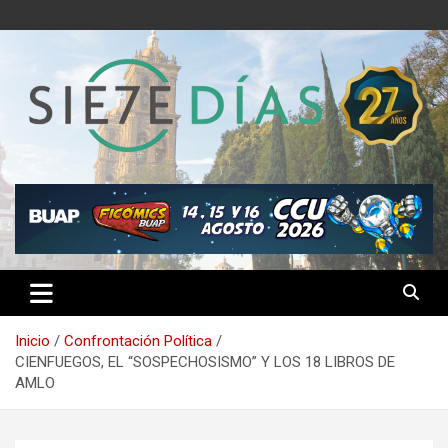
Saltar
al
contenido
Semanario 7 Días
Inicio
Confrontación Política
CIENFUEGOS, EL “SOSPECHOSISMO” Y LOS 18 LIBROS DE
AMLO