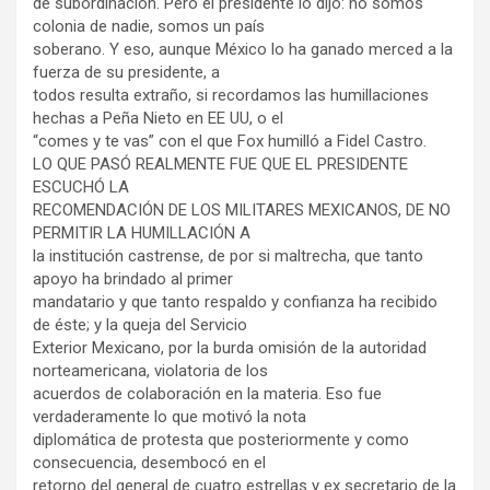
de subordinación. Pero el presidente lo dijo: no somos
colonia de nadie, somos un país
soberano. Y eso, aunque México lo ha ganado merced a la
fuerza de su presidente, a
todos resulta extraño, si recordamos las humillaciones
hechas a Peña Nieto en EE UU, o el
“comes y te vas” con el que Fox humilló a Fidel Castro.
LO QUE PASÓ REALMENTE FUE QUE EL PRESIDENTE
ESCUCHÓ LA
RECOMENDACIÓN DE LOS MILITARES MEXICANOS, DE NO
PERMITIR LA HUMILLACIÓN A
la institución castrense, de por si maltrecha, que tanto
apoyo ha brindado al primer
mandatario y que tanto respaldo y confianza ha recibido
de éste; y la queja del Servicio
Exterior Mexicano, por la burda omisión de la autoridad
norteamericana, violatoria de los
acuerdos de colaboración en la materia. Eso fue
verdaderamente lo que motivó la nota
diplomática de protesta que posteriormente y como
consecuencia, desembocó en el
retorno del general de cuatro estrellas y ex secretario de la