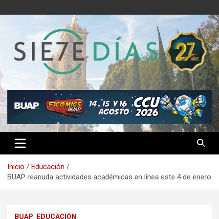
Saltar
al
contenido
Semanario 7 Días
Inicio
Educación
BUAP reanuda actividades académicas en línea este 4 de enero
BUAP
EDUCACIÓN